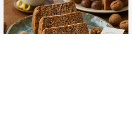
02
栗の渋皮煮と