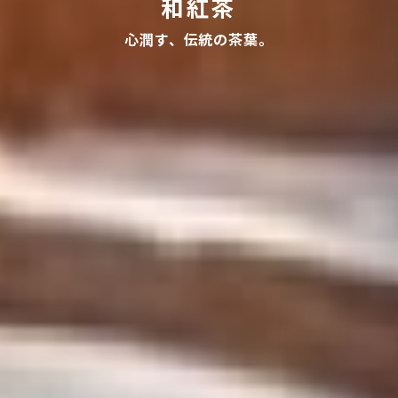
和紅茶
心潤す、伝統の茶葉。
パーツ・シー カフェ
栗の渋皮煮とくるみの
シフォンケーキ
日常に溶け込む、優しい甘さ。